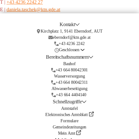
T |
+43 4236 2242 27
E |
daniela.taschek@ktn.gde.at
Kontakt
Kirchplatz 1, 9141 Eberndorf, AUT
eberndorf@ktn.gde.at
+43 4236 2242
Geschlossen
Bereitschaftsnummern
Bauhof
+43 664 80042301
Wasserversorgung
+43 664 80042311
Abwasserbeseitigung
+43 664 4404140
Schnellzugriffe
Amtstafel
Elektronisches Amtsblatt
Formulare
Gemeindezeitungen
Mein Amt