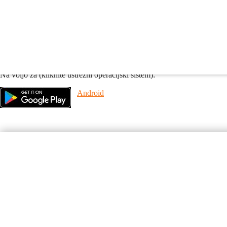
WebConnect Infopoint
Z aplikacijo WebConnect Infopoint (poganja jo Gassner Wiege- und M
Prejeli boste vse informacije o svoji kartici občana in vseh povezanih 
vasi Voglje.
Na voljo za (kliknite ustrezni operacijski sistem):
Android