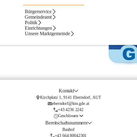
Bürgerservice
Gemeindeamt
esstechnik GmbH) ste vedno dobro obveščeni. 
Politik
funkcijah v zvezi s centrom za zbiranje odpadkov v 
Einrichtungen
Unsere Marktgemeinde
Kontakt
Kirchplatz 1, 9141 Eberndorf, AUT
eberndorf@ktn.gde.at
+43 4236 2242
Geschlossen
Bereitschaftsnummern
Bauhof
+43 664 80042301