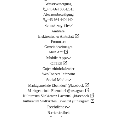
Wasserversorgung
+43 664 80042311
Abwasserbeseitigung
+43 664 4404140
Schnellzugriffe
Amtstafel
Elektronisches Amtsblatt
Formulare
Gemeindezeitungen
Mein Amt
Mobile Apps
CITIES
Gojer Abfuhrkalender
WebConnect Infopoint
Social Media
Marktgemeinde Eberndorf @facebook
Marktgemeinde Eberndorf @instagram
Kultura:um Südkärnten Lavanttal @facebook
Kultura:um Südkärnten Lavanttal @instagram
Rechtliches
Barrierefreiheit