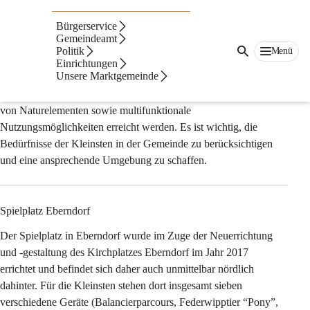
Spielplätze Eberndorf, Kühnsdorf und Mittlern
Bürgerservice
Gemeindeamt
Die Anlage von Spielplätzen in Gemeinden ist eine großartige 
Politik
Menü
Möglichkeit, um die Lebensqualität für Familien zu verbessern. 
Einrichtungen
Unsere Marktgemeinde
Dies kann durch die Modernisierung der Spielgeräte, die 
Schaffung sicherer Umgebungen, Barrierefreiheit, die Integration 
von Naturelementen sowie multifunktionale 
Nutzungsmöglichkeiten erreicht werden. Es ist wichtig, die 
Bedürfnisse der Kleinsten in der Gemeinde zu berücksichtigen 
und eine ansprechende Umgebung zu schaffen.
Spielplatz Eberndorf
Der Spielplatz in Eberndorf wurde im Zuge der Neuerrichtung 
und -gestaltung des Kirchplatzes Eberndorf im Jahr 2017 
errichtet und befindet sich daher auch unmittelbar nördlich 
dahinter. Für die Kleinsten stehen dort insgesamt sieben 
verschiedene Geräte (Balancierparcours, Federwipptier “Pony”, 