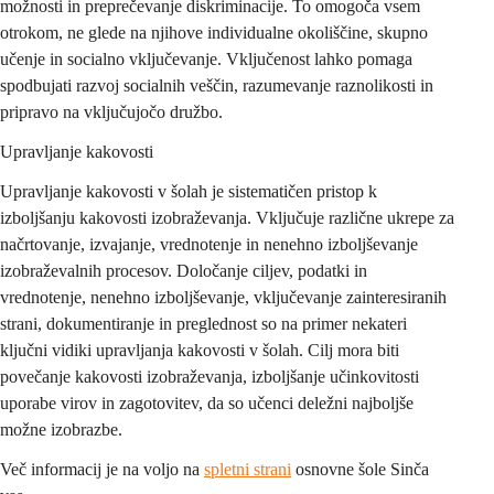
možnosti in preprečevanje diskriminacije. To omogoča vsem 
otrokom, ne glede na njihove individualne okoliščine, skupno 
učenje in socialno vključevanje. Vključenost lahko pomaga 
spodbujati razvoj socialnih veščin, razumevanje raznolikosti in 
pripravo na vključujočo družbo.
Upravljanje kakovosti
Upravljanje kakovosti v šolah je sistematičen pristop k 
izboljšanju kakovosti izobraževanja. Vključuje različne ukrepe za 
načrtovanje, izvajanje, vrednotenje in nenehno izboljševanje 
izobraževalnih procesov. Določanje ciljev, podatki in 
vrednotenje, nenehno izboljševanje, vključevanje zainteresiranih 
strani, dokumentiranje in preglednost so na primer nekateri 
ključni vidiki upravljanja kakovosti v šolah. Cilj mora biti 
povečanje kakovosti izobraževanja, izboljšanje učinkovitosti 
uporabe virov in zagotovitev, da so učenci deležni najboljše 
možne izobrazbe.
Več informacij je na voljo na 
spletni strani
 osnovne šole Sinča 