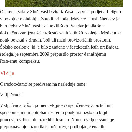
Osnovna šola v Sinči vasi izvira iz časa razcveta podjetja Leitgeb 
v povojnem obdobju. Zaradi prihoda delavcev in uslužbencev je 
bilo treba v Sinči vasi ustanoviti šolo. Vendar je bila šola 
dokončno zgrajena šele v šestdesetih letih 20. stoletja. Medtem je 
pouk potekal v drugih, bolj ali manj provizoričnih prostorih. 
Šolsko poslopje, ki je bilo zgrajeno v šestdesetih letih prejšnjega 
stoletja, je septembra 2009 prepustilo prostor današnjemu 
šolskemu kompleksu.
Vizija
Osredotočamo se predvsem na naslednje teme:
Vključenost
Vključenost v šoli pomeni vključevanje učencev z različnimi 
sposobnostmi in potrebami v redni pouk, namesto da bi jih 
poučevali v ločenih razredih ali šolah. Namen vključevanja je 
prepoznavanje raznolikosti učencev, spodbujanje enakih 