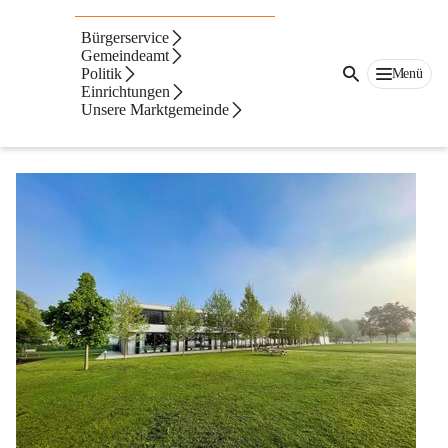
Auf dieser Seite
Bürgerservice
Gemeindeamt
Novice
Politik
Menü
Einrichtungen
Unsere Marktgemeinde
Osnovna šola Sinča vas