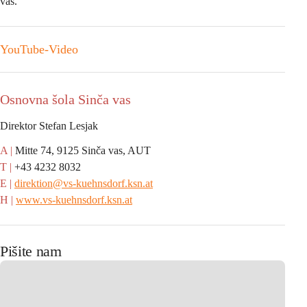
vas.
YouTube-Video
Osnovna šola Sinča vas
Direktor Stefan Lesjak
A |
 Mitte 74, 9125 Sinča vas, AUT
T |
 +43 4232 8032
E |
direktion@vs-kuehnsdorf.ksn.at
H |
www.vs-kuehnsdorf.ksn.at
Pišite nam