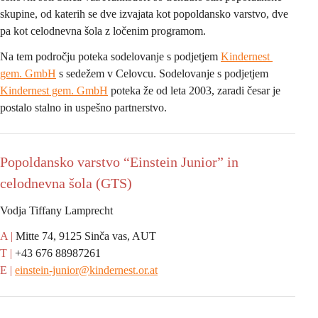
skupine, od katerih se dve izvajata kot popoldansko varstvo, dve 
pa kot celodnevna šola z ločenim programom.
Na tem področju poteka sodelovanje s podjetjem 
Kindernest 
gem. GmbH
 s sedežem v Celovcu. Sodelovanje s podjetjem 
Kindernest gem. GmbH
 poteka že od leta 2003, zaradi česar je 
postalo stalno in uspešno partnerstvo.
Popoldansko varstvo “Einstein Junior” in 
celodnevna šola (GTS)
Vodja Tiffany Lamprecht
A |
 Mitte 74, 9125 Sinča vas, AUT
T |
 +43 676 88987261
E |
einstein-junior@kindernest.or.at