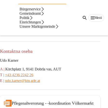
Oglasna deska / Razno
Bürgerservice
Gemeindeamt
Oglasna deska je namenjena objavi informacij, oglasov ipd. s 
Politik
Menü
strani organizacij in zasebnikov, ki ne spadajo k občini. Če vas 
Einrichtungen
Unsere Marktgemeinde
zanima objava informacij, nas kontaktirajte. Če bo informacija 
vsebinsko ustrezna, bo objavljena na oglasni deski.
Kontaktna oseba
Udo Karner
A |
 Kirchplatz 1, 9141 Dobrla vas, AUT
T |
+43 4236 2242 26
E |
udo.karner@ktn.gde.at
Pflegenahverorung - -koordination Völkermarkt