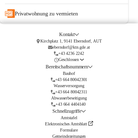
Privatwohnung zu vermieten
Kontakt
Kirchplatz 1, 9141 Eberndorf, AUT
eberndorf@ktn.gde.at
+43 4236 2242
Geschlossen
Bereitschaftsnummern
Bauhof
+43 664 80042301
Wasserversorgung
+43 664 80042311
Abwasserbeseitigung
+43 664 4404140
Schnellzugriffe
Amtstafel
Elektronisches Amtsblatt
Formulare
Gemeindezeitungen