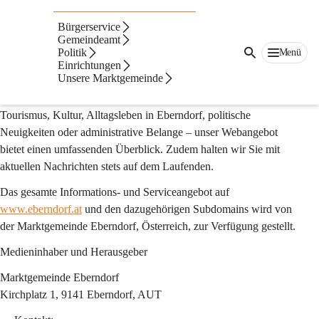
Impressum & Offenlegung gemäß §25 des
Mediengesetzes
Bürgerservice
Gemeindeamt
www.eberndorf.at
 ist die offizielle Online-Plattform der 
Politik
Menü
Marktgemeinde Eberndorf. Hier und auf zugehörigen 
Einrichtungen
Unsere Marktgemeinde
Subdomains finden Sie eine Vielfalt an Informationen und 
Diensten zu unterschiedlichsten Themenbereichen. Sei es 
Tourismus, Kultur, Alltagsleben in Eberndorf, politische 
Neuigkeiten oder administrative Belange – unser Webangebot 
bietet einen umfassenden Überblick. Zudem halten wir Sie mit 
aktuellen Nachrichten stets auf dem Laufenden.
Das gesamte Informations- und Serviceangebot auf 
www.eberndorf.at
 und den dazugehörigen Subdomains wird von 
der Marktgemeinde Eberndorf, Österreich, zur Verfügung gestellt.
Medieninhaber und Herausgeber
Marktgemeinde Eberndorf
Kirchplatz 1, 9141 Eberndorf, AUT