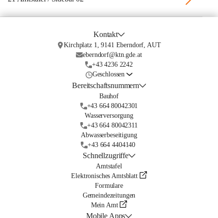
Kontakt
Kirchplatz 1, 9141 Eberndorf, AUT
eberndorf@ktn.gde.at
+43 4236 2242
Geschlossen
Bereitschaftsnummern
Bauhof
+43 664 80042301
Wasserversorgung
+43 664 80042311
Abwasserbeseitigung
+43 664 4404140
Schnellzugriffe
Amtstafel
Elektronisches Amtsblatt
Formulare
Gemeindezeitungen
Mein Amt
Mobile Apps