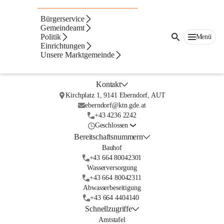
Aktuelles ... aus der Marktgemeinde
Bürgerservice
Gemeindeamt
Politik
Menü
Einrichtungen
Unsere Marktgemeinde
Kontakt
Kirchplatz 1, 9141 Eberndorf, AUT
eberndorf@ktn.gde.at
+43 4236 2242
Geschlossen
Bereitschaftsnummern
Bauhof
+43 664 80042301
Wasserversorgung
+43 664 80042311
Abwasserbeseitigung
+43 664 4404140
Schnellzugriffe
Amtstafel