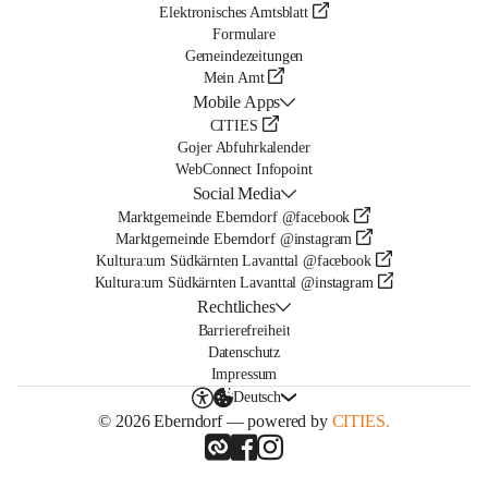
Elektronisches Amtsblatt
Formulare
Gemeindezeitungen
Mein Amt
Mobile Apps
CITIES
Gojer Abfuhrkalender
WebConnect Infopoint
Social Media
Marktgemeinde Eberndorf @facebook
Marktgemeinde Eberndorf @instagram
Kultura:um Südkärnten Lavanttal @facebook
Kultura:um Südkärnten Lavanttal @instagram
Rechtliches
Barrierefreiheit
Datenschutz
Impressum
Deutsch
© 2026 Eberndorf — powered by
CITIES.