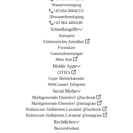
Wasserversorgung
+43 664 80042311
Abwasserbeseitigung
+43 664 4404140
Schnellzugriffe
Amtstafel
Elektronisches Amtsblatt
Formulare
Gemeindezeitungen
Mein Amt
Mobile Apps
CITIES
Gojer Abfuhrkalender
WebConnect Infopoint
Social Media
Marktgemeinde Eberndorf @facebook
Marktgemeinde Eberndorf @instagram
Kultura:um Südkärnten Lavanttal @facebook
Kultura:um Südkärnten Lavanttal @instagram
Rechtliches
Barrierefreiheit