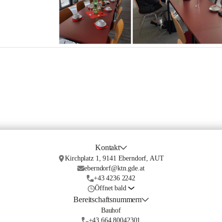
Kontakt
Kirchplatz 1, 9141 Eberndorf, AUT
eberndorf@ktn.gde.at
+43 4236 2242
Öffnet bald
Bereitschaftsnummern
Bauhof
+43 664 80042301