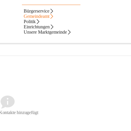
Bürgerservice
Gemeindeamt
Politik
Einrichtungen
Ein- und Auszahlungen, Finanzverwaltung, Jagd- und Fischerei, 
Unsere Marktgemeinde
wesen, Müllbeseitigung, Personalverrechnung, Sablatnigmoor, 
Kontakte hinzugefügt