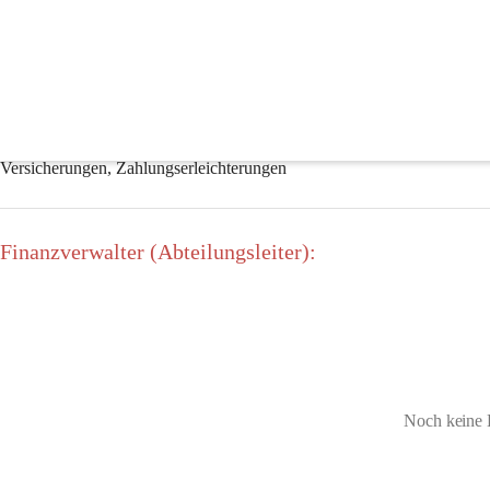
Finanzverwaltung, Kasse
Aufgabenbereiche:
Abgabenvorschreibungen, Altstoffsammelzentrum, EDV & IT-Leitung, 
Katastrophenschäden, Land- und Forstwirtschaft, Mahn- & Exekutions
Versicherungen, Zahlungserleichterungen
Finanzverwalter (Abteilungsleiter):
Noch keine 