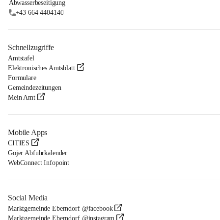
Abwasserbeseitigung
+43 664 4404140
Schnellzugriffe
Amtstafel
Elektronisches Amtsblatt
Formulare
Gemeindezeitungen
Mein Amt
Mobile Apps
CITIES
Gojer Abfuhrkalender
WebConnect Infopoint
Social Media
Marktgemeinde Eberndorf @facebook
Marktgemeinde Eberndorf @instagram