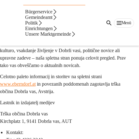
Kolofon in razkritje v skladu s 25. členom
Zakona o medijih
Bürgerservice
Gemeindeamt
Politik
Menü
www.eberndorf.at
 je uradna spletna platforma trške občine 
Einrichtungen
Unsere Marktgemeinde
Dobrla vas. Tukaj in na povezanih poddomenah boste našli 
informacije in storitve z različnih področij. Naj gre za turizem, 
kulturo, vsakdanje življenje v Dobrli vasi, politične novice ali 
upravne zadeve – naša spletna stran ponuja celovit pregled. Prav 
tako vas obveščamo o aktualnih novicah.
Celotno paleto informacij in storitev na spletni strani 
www.eberndorf.at
 in povezanih poddomenah zagotavlja trška 
občina Dobrla vas, Avstrija.
Lastnik in izdajatelj medijev
Trška občina Dobrla vas
Kirchplatz 1, 9141 Dobrla vas, AUT
Kontakt: