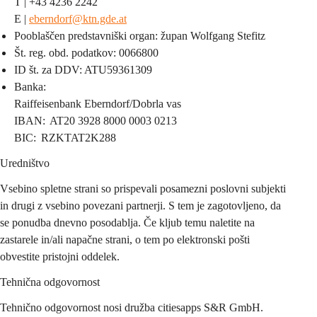
T | +43 4236 2242
E | 
eberndorf@ktn.gde.at
Pooblaščen predstavniški organ: župan Wolfgang Stefitz
Št. reg. obd. podatkov: 0066800
ID št. za DDV: ATU59361309
Banka:
Raiffeisenbank Eberndorf/Dobrla vas
IBAN:  AT20 3928 8000 0003 0213
BIC:  RZKTAT2K288
Uredništvo
Vsebino spletne strani so prispevali posamezni poslovni subjekti 
in drugi z vsebino povezani partnerji. S tem je zagotovljeno, da 
se ponudba dnevno posodablja. Če kljub temu naletite na 
zastarele in/ali napačne strani, o tem po elektronski pošti 
obvestite pristojni oddelek.
Tehnična odgovornost
Tehnično odgovornost nosi družba citiesapps S&R GmbH.