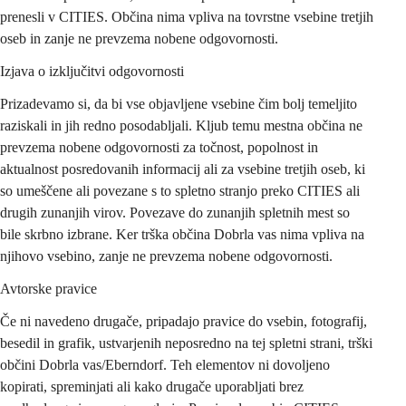
prenesli v CITIES. Občina nima vpliva na tovrstne vsebine tretjih 
oseb in zanje ne prevzema nobene odgovornosti
.
Izjava o izključitvi odgovornosti
Prizadevamo si, da bi vse objavljene vsebine čim bolj temeljito 
raziskali in jih redno posodabljali. Kljub temu mestna občina ne 
prevzema nobene odgovornosti za točnost, popolnost in 
aktualnost posredovanih informacij ali za vsebine tretjih oseb, ki 
so umeščene ali povezane s to spletno stranjo preko CITIES ali 
drugih zunanjih virov. Povezave do zunanjih spletnih mest so 
bile skrbno izbrane. Ker trška občina Dobrla vas nima vpliva na 
njihovo vsebino, zanje ne prevzema nobene odgovornosti.
Avtorske pravice
Če ni navedeno drugače, pripadajo pravice do vsebin, fotografij, 
besedil in grafik, ustvarjenih neposredno na tej spletni strani, trški 
občini Dobrla vas/Eberndorf. Teh elementov ni dovoljeno 
kopirati, spreminjati ali kako drugače uporabljati brez 