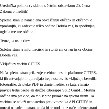
Uredniška politika (v skladu s četrtim odstavkom 25. člena 
Zakona o medijih)
Spletna stran je namenjena obveščanju občank in občanov o 
vprašanjih, ki zadevajo trško občino Dobrla vas, in spodbujanju 
ugleda mestne občine
.
Temeljna usmeritev
Spletna stran je informacijski in storitveni organ trške občine 
Dobrla vas.
Vključitev vsebin CITIES
Naša spletna stran prikazuje vsebine mestne platforme CITIES, 
ki jih ustvarjajo in upravljajo tretje osebe. To vključuje besedila, 
fotografije, datoteke PDF in druge medije, za katere imajo 
pravice tretje osebe ali družba citiesapps S&R GmbH. Mestna 
občina ima pravico, da te vsebine prikaže na spletni strani. Ta 
vsebina se naloži neposredno prek vmesnika API CITIES in 
umesti na spletno stran, ne da bi se podatki z naše spletne strani 