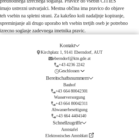
predhodnega izrecnega soglasja. Pravice do vsebin CITIES 
imajo ustrezni ustvarjalci. Mestna občina ima pravico do objave 
teh vsebin na spletni strani. Za kakršno koli nadaljnje kopiranje, 
spreminjanje ali drugo uporabo teh vsebin tretjih oseb je potrebno 
izrecno soglasje zadevnega imetnika pravic.
Kontakt
Kirchplatz 1, 9141 Eberndorf, AUT
eberndorf@ktn.gde.at
+43 4236 2242
Geschlossen
Bereitschaftsnummern
Bauhof
+43 664 80042301
Wasserversorgung
+43 664 80042311
Abwasserbeseitigung
+43 664 4404140
Schnellzugriffe
Amtstafel
Elektronisches Amtsblatt